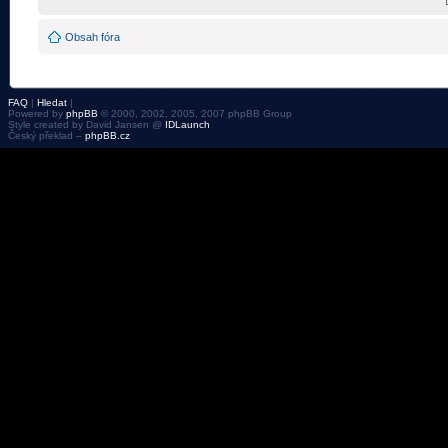
Obsah fóra
FAQ
|
Hledat
|
Powered by
phpBB
© 2000, 2002, 2005, 2007 phpBB Group
Style created by David Jansen @
IDLaunch
Český překlad –
phpBB.cz