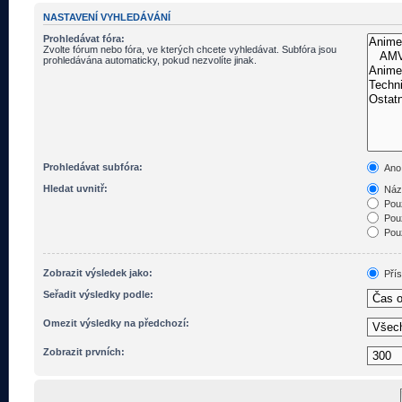
NASTAVENÍ VYHLEDÁVÁNÍ
Prohledávat fóra:
Zvolte fórum nebo fóra, ve kterých chcete vyhledávat. Subfóra jsou
prohledávána automaticky, pokud nezvolíte jinak.
Prohledávat subfóra:
Ano
Hledat uvnitř:
Názv
Pouz
Pouz
Pouz
Zobrazit výsledek jako:
Pří
Seřadit výsledky podle:
Omezit výsledky na předchozí:
Zobrazit prvních: