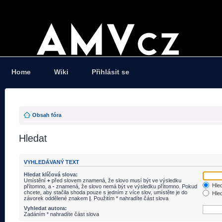
Home
Wiki
Přihlásit se
Obsah fóra
Hledat
VYHLEDÁVANÝ TEXT
Hledat klíčová slova:
Umístění
+
před slovem znamená, že slovo musí být ve výsledku
Hled
přítomno, a
-
znamená, že slovo nemá být ve výsledku přítomno. Pokud
chcete, aby stačila shoda pouze s jedním z více slov, umístěte je do
Hled
závorek oddělené znakem
|
. Použitím * nahradíte část slova
Vyhledat autora:
Zadáním * nahradíte část slova