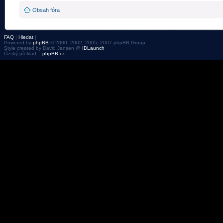
Obsah fóra
FAQ
|
Hledat
|
Powered by
phpBB
© 2000, 2002, 2005, 2007 phpBB Group
Style created by David Jansen @
IDLaunch
Český překlad –
phpBB.cz