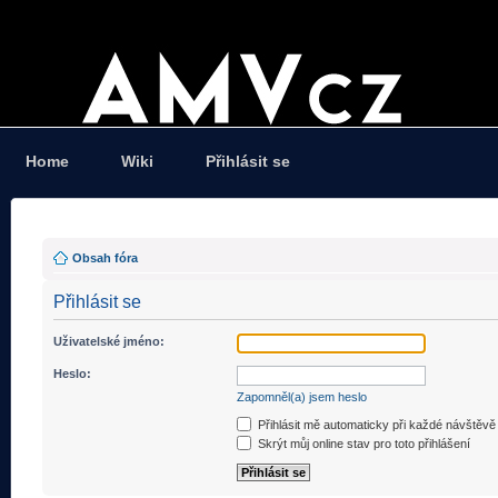
Home
Wiki
Přihlásit se
Obsah fóra
Přihlásit se
Uživatelské jméno:
Heslo:
Zapomněl(a) jsem heslo
Přihlásit mě automaticky při každé návštěvě
Skrýt můj online stav pro toto přihlášení