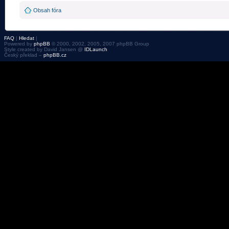
Obsah fóra
FAQ
|
Hledat
|
Powered by
phpBB
© 2000, 2002, 2005, 2007 phpBB Group
Style created by David Jansen @
IDLaunch
Český překlad –
phpBB.cz