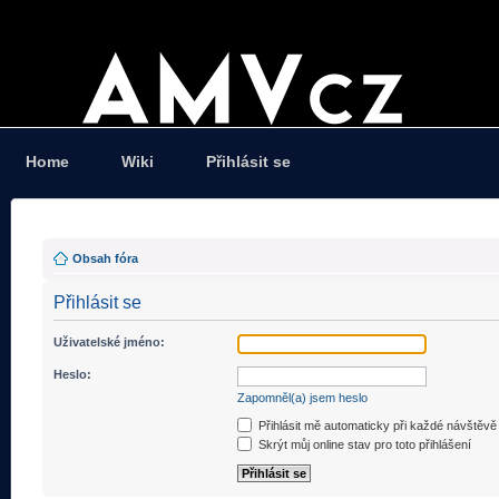
Home
Wiki
Přihlásit se
Obsah fóra
Přihlásit se
Uživatelské jméno:
Heslo:
Zapomněl(a) jsem heslo
Přihlásit mě automaticky při každé návštěvě
Skrýt můj online stav pro toto přihlášení