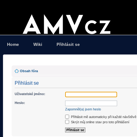
Home
Wiki
Přihlásit se
Obsah fóra
Přihlásit se
Uživatelské jméno:
Heslo:
Zapomněl(a) jsem heslo
Přihlásit mě automaticky při každé návštěvě
Skrýt můj online stav pro toto přihlášení