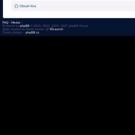
Obsah fóra
FAQ
|
Hledat
|
Powered by
phpBB
© 2000, 2002, 2005, 2007 phpBB Group
Style created by David Jansen @
IDLaunch
Český překlad –
phpBB.cz