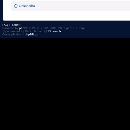
Obsah fóra
FAQ
|
Hledat
|
Powered by
phpBB
© 2000, 2002, 2005, 2007 phpBB Group
Style created by David Jansen @
IDLaunch
Český překlad –
phpBB.cz