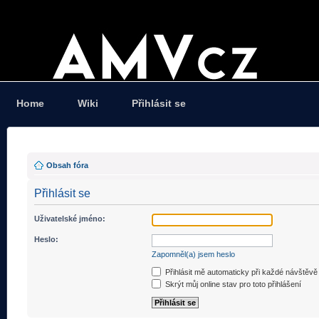
Home
Wiki
Přihlásit se
Obsah fóra
Přihlásit se
Uživatelské jméno:
Heslo:
Zapomněl(a) jsem heslo
Přihlásit mě automaticky při každé návštěvě
Skrýt můj online stav pro toto přihlášení