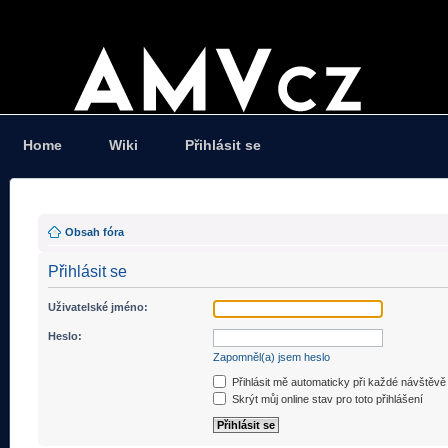
Home
Wiki
Přihlásit se
Obsah fóra
Přihlásit se
Uživatelské jméno:
Heslo:
Zapomněl(a) jsem heslo
Přihlásit mě automaticky při každé návštěvě
Skrýt můj online stav pro toto přihlášení