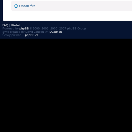
Obsah fóra
FAQ
|
Hledat
|
Powered by
phpBB
© 2000, 2002, 2005, 2007 phpBB Group
Style created by David Jansen @
IDLaunch
Český překlad –
phpBB.cz