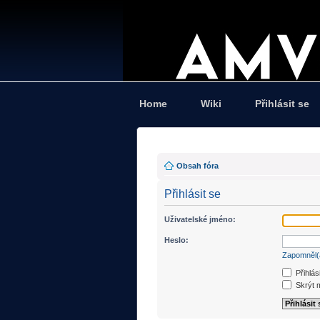
Home
Wiki
Přihlásit se
Obsah fóra
Přihlásit se
Uživatelské jméno:
Heslo:
Zapomněl(
Přihlás
Skrýt m