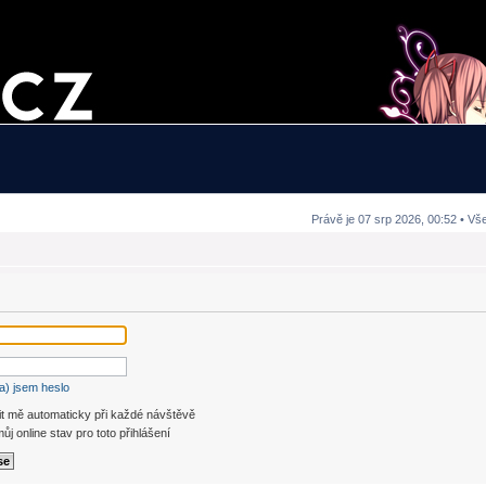
Právě je 07 srp 2026, 00:52 • Vš
a) jsem heslo
it mě automaticky při každé návštěvě
ůj online stav pro toto přihlášení