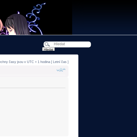
echny časy jsou v UTC + 1 hodina [ Letní čas ]