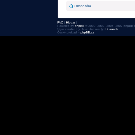
Obsah fóra
FAQ
|
Hledat
|
Powered by
phpBB
© 2000, 2002, 2005, 2007 phpBB 
Style created by David Jansen @
IDLaunch
Český překlad –
phpBB.cz