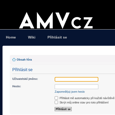
Home
Wiki
Přihlásit se
Obsah fóra
Přihlásit se
Uživatelské jméno:
Heslo:
Zapomněl(a) jsem heslo
Přihlásit mě automaticky při každé návštěvě
Skrýt můj online stav pro toto přihlášení