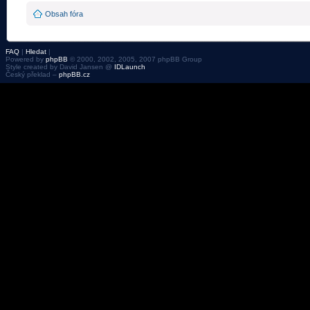
Obsah fóra
FAQ
|
Hledat
|
Powered by
phpBB
© 2000, 2002, 2005, 2007 phpBB Group
Style created by David Jansen @
IDLaunch
Český překlad –
phpBB.cz