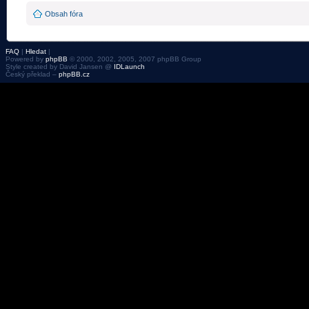
Obsah fóra
FAQ
|
Hledat
|
Powered by
phpBB
© 2000, 2002, 2005, 2007 phpBB Group
Style created by David Jansen @
IDLaunch
Český překlad –
phpBB.cz