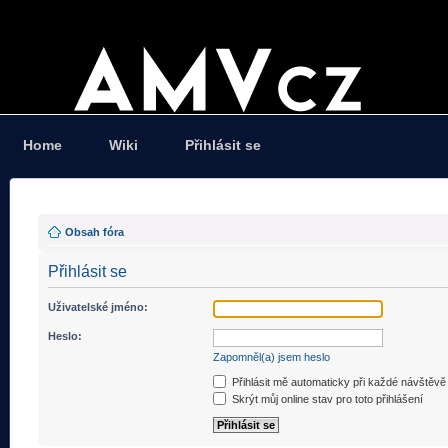
Home
Wiki
Přihlásit se
Obsah fóra
Přihlásit se
Uživatelské jméno:
Heslo:
Zapomněl(a) jsem heslo
Přihlásit mě automaticky při každé návštěvě
Skrýt můj online stav pro toto přihlášení