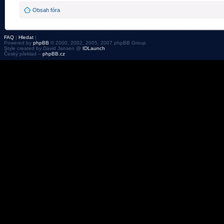
Obsah fóra
FAQ
|
Hledat
|
Powered by
phpBB
© 2000, 2002, 2005, 2007 phpBB Group
Style created by David Jansen @
IDLaunch
Český překlad –
phpBB.cz