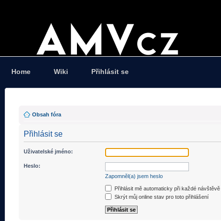
Home
Wiki
Přihlásit se
Obsah fóra
Přihlásit se
Uživatelské jméno:
Heslo:
Zapomněl(a) jsem heslo
Přihlásit mě automaticky při každé návštěvě
Skrýt můj online stav pro toto přihlášení