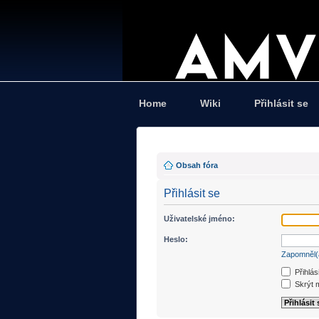
Home
Wiki
Přihlásit se
Obsah fóra
Přihlásit se
Uživatelské jméno:
Heslo:
Zapomněl(
Přihlás
Skrýt m