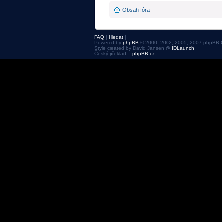
Obsah fóra
FAQ
|
Hledat
|
Powered by
phpBB
© 2000, 2002, 2005, 2007 phpBB 
Style created by David Jansen @
IDLaunch
Český překlad –
phpBB.cz