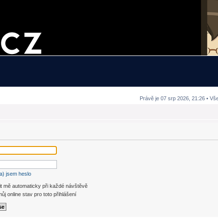
Právě je 07 srp 2026, 21:26 • Vš
a) jsem heslo
it mě automaticky při každé návštěvě
ůj online stav pro toto přihlášení