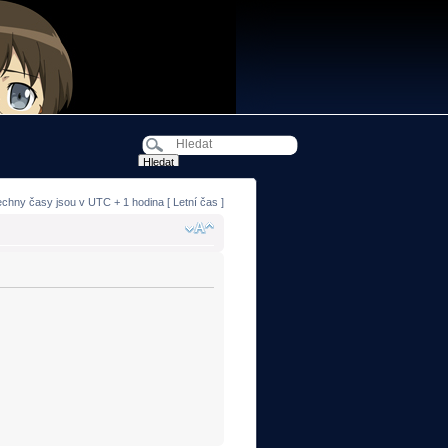
echny časy jsou v UTC + 1 hodina [ Letní čas ]