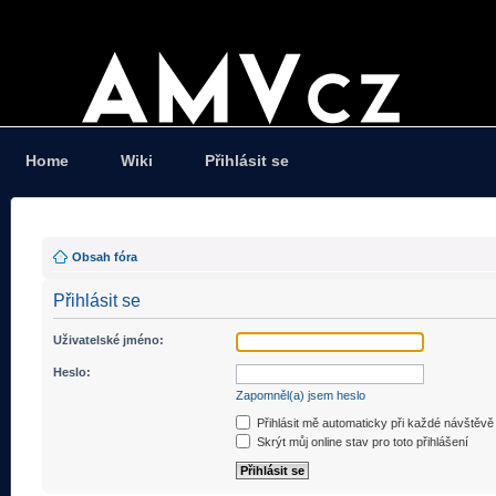
Home
Wiki
Přihlásit se
Obsah fóra
Přihlásit se
Uživatelské jméno:
Heslo:
Zapomněl(a) jsem heslo
Přihlásit mě automaticky při každé návštěvě
Skrýt můj online stav pro toto přihlášení