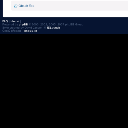
Obsah fóra
FAQ
|
Hledat
|
Powered by
phpBB
© 2000, 2002, 2005, 2007 phpBB Group
Style created by David Jansen @
IDLaunch
Český překlad –
phpBB.cz