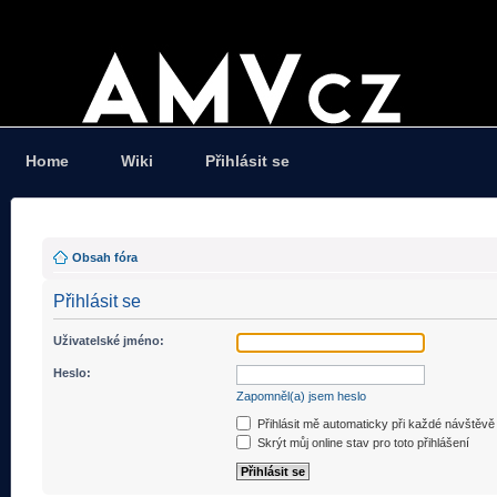
Home
Wiki
Přihlásit se
Obsah fóra
Přihlásit se
Uživatelské jméno:
Heslo:
Zapomněl(a) jsem heslo
Přihlásit mě automaticky při každé návštěvě
Skrýt můj online stav pro toto přihlášení