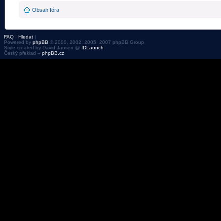
Obsah fóra
FAQ
|
Hledat
|
Powered by
phpBB
© 2000, 2002, 2005, 2007 phpBB Group
Style created by David Jansen @
IDLaunch
Český překlad –
phpBB.cz