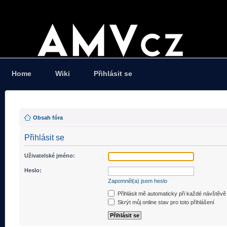
Home
Wiki
Přihlásit se
Obsah fóra
Přihlásit se
Uživatelské jméno:
Heslo:
Zapomněl(a) jsem heslo
Přihlásit mě automaticky při každé návštěvě
Skrýt můj online stav pro toto přihlášení