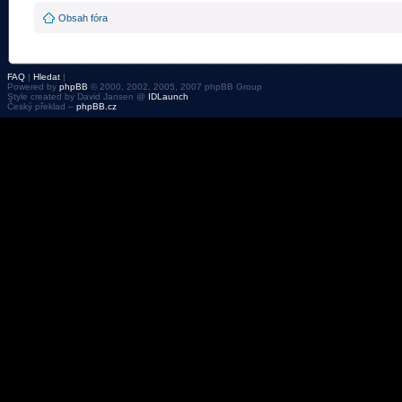
Obsah fóra
FAQ
|
Hledat
|
Powered by
phpBB
© 2000, 2002, 2005, 2007 phpBB Group
Style created by David Jansen @
IDLaunch
Český překlad –
phpBB.cz