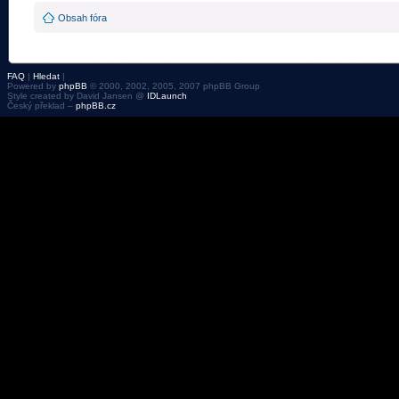
Obsah fóra
FAQ
|
Hledat
|
Powered by
phpBB
© 2000, 2002, 2005, 2007 phpBB Group
Style created by David Jansen @
IDLaunch
Český překlad –
phpBB.cz