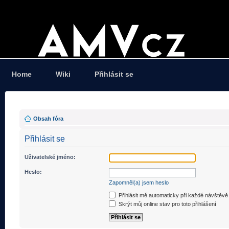
Home
Wiki
Přihlásit se
Obsah fóra
Přihlásit se
Uživatelské jméno:
Heslo:
Zapomněl(a) jsem heslo
Přihlásit mě automaticky při každé návštěvě
Skrýt můj online stav pro toto přihlášení