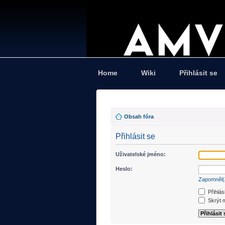
Home
Wiki
Přihlásit se
Obsah fóra
Přihlásit se
Uživatelské jméno:
Heslo:
Zapomněl(
Přihlás
Skrýt m