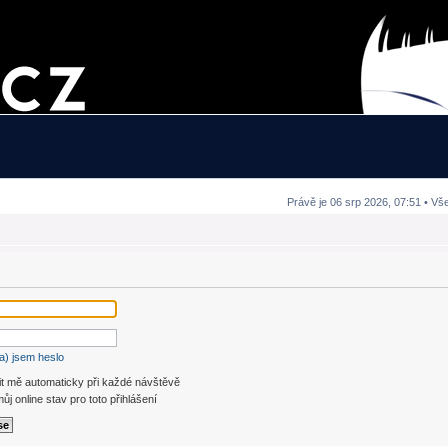
Právě je 06 srp 2026, 07:51 • Vš
a) jsem heslo
it mě automaticky při každé návštěvě
ůj online stav pro toto přihlášení