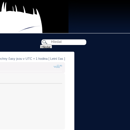
echny časy jsou v UTC + 1 hodina [ Letní čas ]