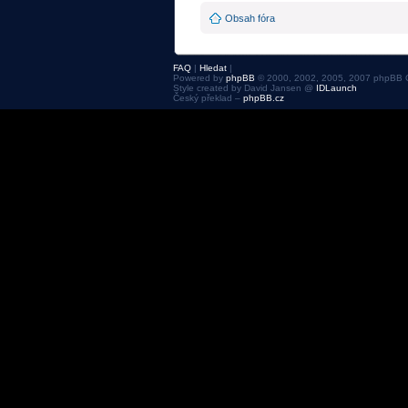
Obsah fóra
FAQ
|
Hledat
|
Powered by
phpBB
© 2000, 2002, 2005, 2007 phpBB 
Style created by David Jansen @
IDLaunch
Český překlad –
phpBB.cz