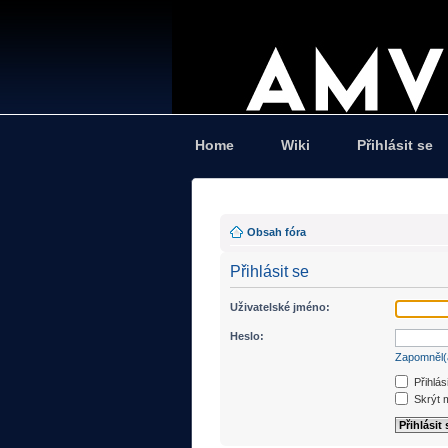
Home
Wiki
Přihlásit se
Obsah fóra
Přihlásit se
Uživatelské jméno:
Heslo:
Zapomněl(
Přihlás
Skrýt m