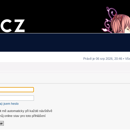
Právě je 06 srp 2026, 20:46 • Vš
a) jsem heslo
it mě automaticky při každé návštěvě
ůj online stav pro toto přihlášení