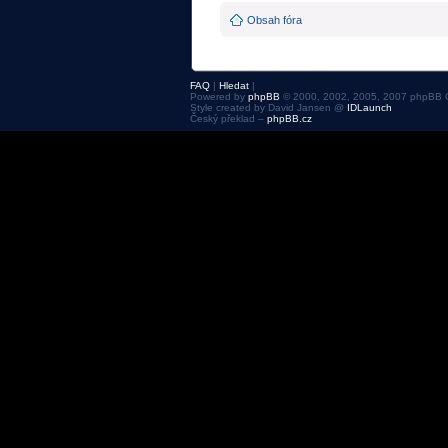
Obsah fóra
FAQ
|
Hledat
|
Powered by
phpBB
© 2000, 2002, 2005, 2007 phpBB 
Style created by David Jansen @
IDLaunch
Český překlad –
phpBB.cz