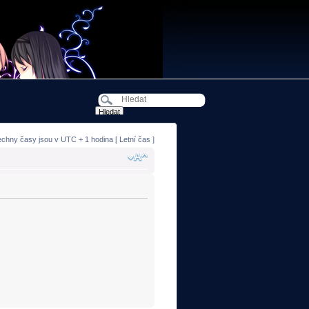
echny časy jsou v UTC + 1 hodina [ Letní čas ]