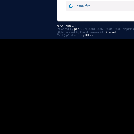
Obsah fóra
FAQ
|
Hledat
|
Powered by
phpBB
© 2000, 2002, 2005, 2007 phpBB 
Style created by David Jansen @
IDLaunch
Český překlad –
phpBB.cz