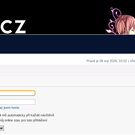
Právě je 08 srp 2026, 10:02 • Vš
a) jsem heslo
it mě automaticky při každé návštěvě
ůj online stav pro toto přihlášení