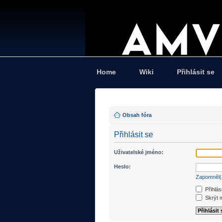
Home
Wiki
Přihlásit se
Obsah fóra
Přihlásit se
Uživatelské jméno:
Heslo:
Zapomněl(
Přihlás
Skrýt m