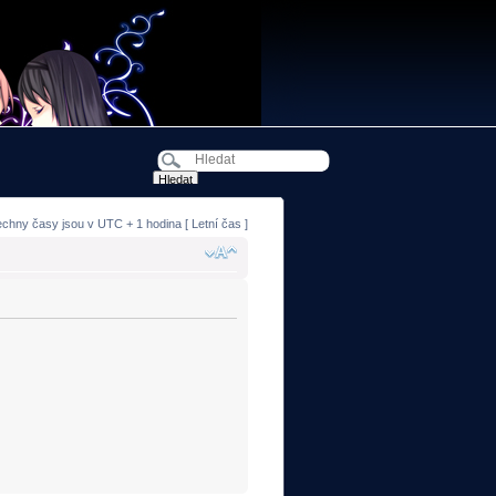
echny časy jsou v UTC + 1 hodina [ Letní čas ]