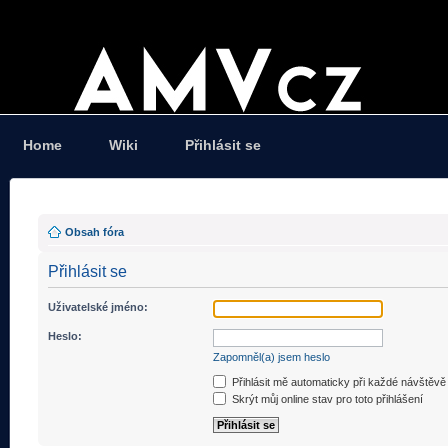
Home
Wiki
Přihlásit se
Obsah fóra
Přihlásit se
Uživatelské jméno:
Heslo:
Zapomněl(a) jsem heslo
Přihlásit mě automaticky při každé návštěvě
Skrýt můj online stav pro toto přihlášení