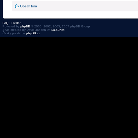
Obsah fóra
FAQ
|
Hledat
|
Powered by
phpBB
© 2000, 2002, 2005, 2007 phpBB Group
Style created by David Jansen @
IDLaunch
Český překlad –
phpBB.cz