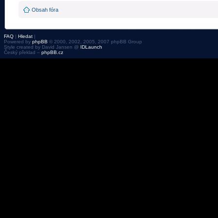
Obsah fóra
FAQ
|
Hledat
|
Powered by
phpBB
© 2000, 2002, 2005, 2007 phpBB Group
Style created by David Jansen @
IDLaunch
Český překlad –
phpBB.cz