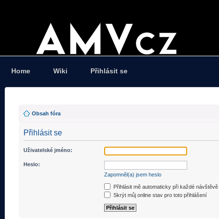
Home
Wiki
Přihlásit se
Obsah fóra
Přihlásit se
Uživatelské jméno:
Heslo:
Zapomněl(a) jsem heslo
Přihlásit mě automaticky při každé návštěvě
Skrýt můj online stav pro toto přihlášení