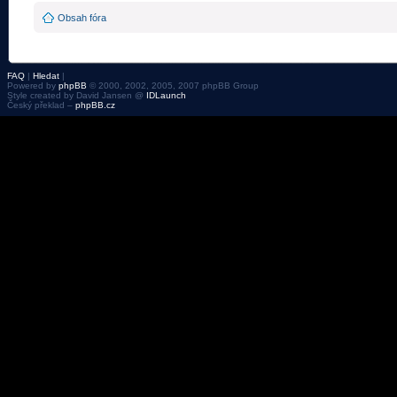
Obsah fóra
FAQ
|
Hledat
|
Powered by
phpBB
© 2000, 2002, 2005, 2007 phpBB Group
Style created by David Jansen @
IDLaunch
Český překlad –
phpBB.cz