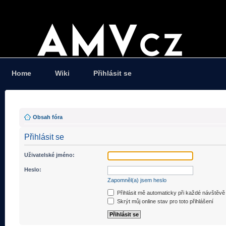
Home
Wiki
Přihlásit se
Obsah fóra
Přihlásit se
Uživatelské jméno:
Heslo:
Zapomněl(a) jsem heslo
Přihlásit mě automaticky při každé návštěvě
Skrýt můj online stav pro toto přihlášení