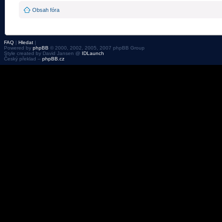
Obsah fóra
FAQ
|
Hledat
|
Powered by
phpBB
© 2000, 2002, 2005, 2007 phpBB Group
Style created by David Jansen @
IDLaunch
Český překlad –
phpBB.cz