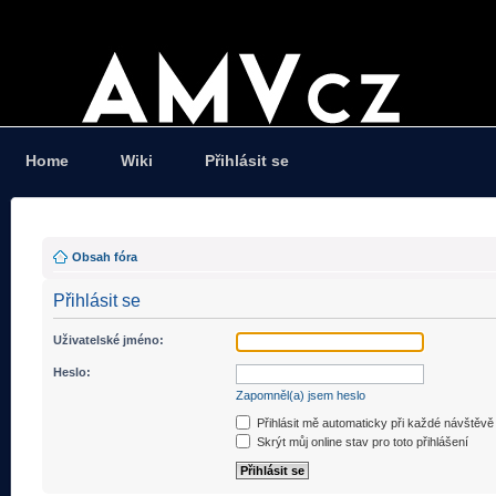
Home
Wiki
Přihlásit se
Obsah fóra
Přihlásit se
Uživatelské jméno:
Heslo:
Zapomněl(a) jsem heslo
Přihlásit mě automaticky při každé návštěvě
Skrýt můj online stav pro toto přihlášení