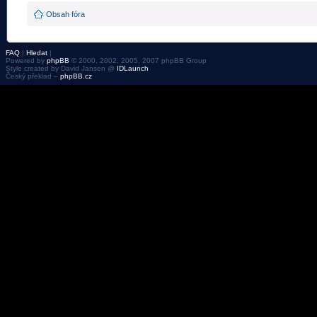
Obsah fóra
FAQ
|
Hledat
|
Powered by
phpBB
© 2000, 2002, 2005, 2007 phpBB Group
Style created by David Jansen @
IDLaunch
Český překlad –
phpBB.cz