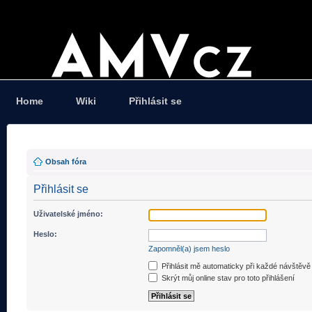
Home
Wiki
Přihlásit se
Obsah fóra
Přihlásit se
Uživatelské jméno:
Heslo:
Zapomněl(a) jsem heslo
Přihlásit mě automaticky při každé návštěvě
Skrýt můj online stav pro toto přihlášení