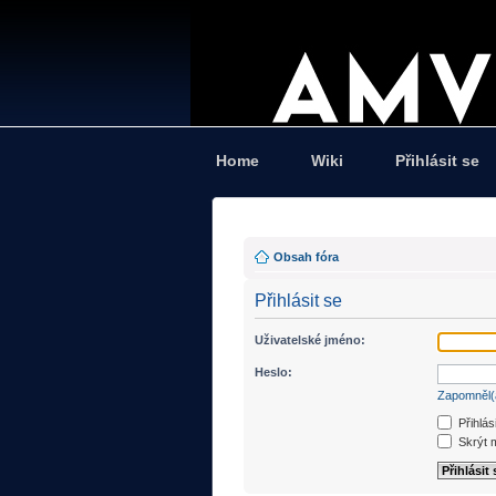
Home
Wiki
Přihlásit se
Obsah fóra
Přihlásit se
Uživatelské jméno:
Heslo:
Zapomněl(
Přihlás
Skrýt m