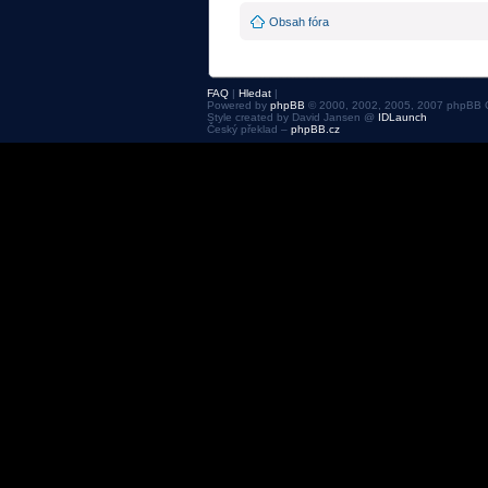
Obsah fóra
FAQ
|
Hledat
|
Powered by
phpBB
© 2000, 2002, 2005, 2007 phpBB 
Style created by David Jansen @
IDLaunch
Český překlad –
phpBB.cz