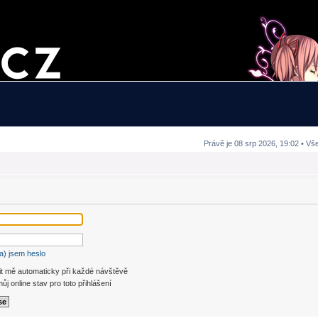
Právě je 08 srp 2026, 19:02 • Vš
a) jsem heslo
it mě automaticky při každé návštěvě
ůj online stav pro toto přihlášení