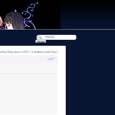
echny časy jsou v UTC + 1 hodina [ Letní čas ]