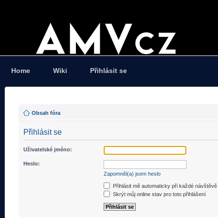
Home
Wiki
Přihlásit se
Obsah fóra
Přihlásit se
Uživatelské jméno:
Heslo:
Zapomněl(a) jsem heslo
Přihlásit mě automaticky při každé návštěvě
Skrýt můj online stav pro toto přihlášení