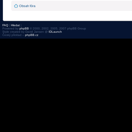
Obsah fóra
FAQ
|
Hledat
|
Powered by
phpBB
© 2000, 2002, 2005, 2007 phpBB Group
Style created by David Jansen @
IDLaunch
Český překlad –
phpBB.cz