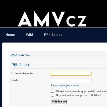
Home
Wiki
Přihlásit se
Obsah fóra
Přihlásit se
Uživatelské jméno:
Heslo:
Zapomněl(a) jsem heslo
Přihlásit mě automaticky při každé návštěvě
Skrýt můj online stav pro toto přihlášení