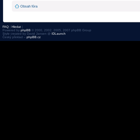
Obsah fóra
FAQ
|
Hledat
|
Powered by
phpBB
© 2000, 2002, 2005, 2007 phpBB Group
Style created by David Jansen @
IDLaunch
Český překlad –
phpBB.cz