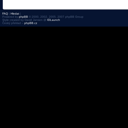
FAQ
|
Hledat
|
Powered by
phpBB
© 2000, 2002, 2005, 2007 phpBB Group
Style created by David Jansen @
IDLaunch
Český překlad –
phpBB.cz