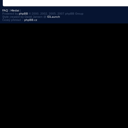
FAQ
|
Hledat
|
Powered by
phpBB
© 2000, 2002, 2005, 2007 phpBB Group
Style created by David Jansen @
IDLaunch
Český překlad –
phpBB.cz