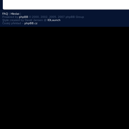
FAQ
|
Hledat
|
Powered by
phpBB
© 2000, 2002, 2005, 2007 phpBB Group
Style created by David Jansen @
IDLaunch
Český překlad –
phpBB.cz