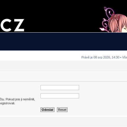
Právě je 08 srp 2026, 14:30 • Vš
. Pokud jste ji neměnili,
egistrovali.