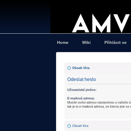
Home
Wiki
Přihlásit se
Obsah fóra
Odeslat heslo
Uživatelské jméno:
E-mailová adresa:
Musíte uvést adresu nastavenou u vašeho účtu
tak je to e-mailová adresa, se kterou jste se r
Obsah fóra