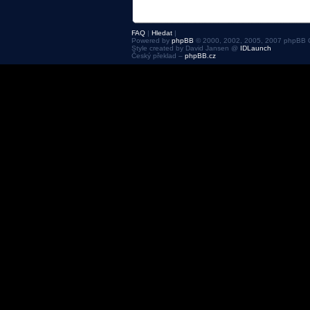
FAQ
|
Hledat
|
Powered by
phpBB
© 2000, 2002, 2005, 2007 phpBB 
Style created by David Jansen @
IDLaunch
Český překlad –
phpBB.cz