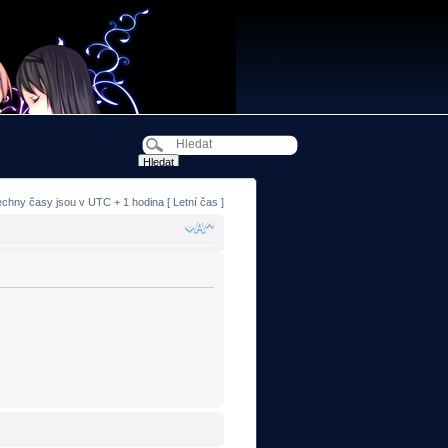
echny časy jsou v UTC + 1 hodina [ Letní čas ]