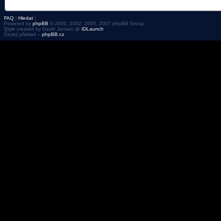
FAQ
|
Hledat
|
Powered by
phpBB
© 2000, 2002, 2005, 2007 phpBB Group
Style created by David Jansen @
IDLaunch
Český překlad –
phpBB.cz