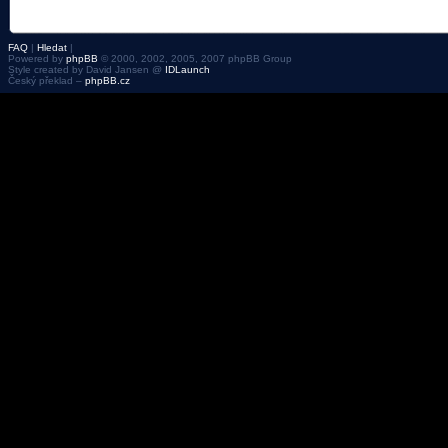
FAQ
|
Hledat
|
Powered by
phpBB
© 2000, 2002, 2005, 2007 phpBB Group
Style created by David Jansen @
IDLaunch
Český překlad –
phpBB.cz