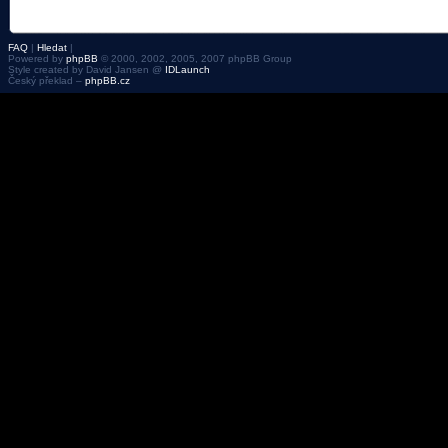
FAQ
|
Hledat
|
Powered by
phpBB
© 2000, 2002, 2005, 2007 phpBB Group
Style created by David Jansen @
IDLaunch
Český překlad –
phpBB.cz