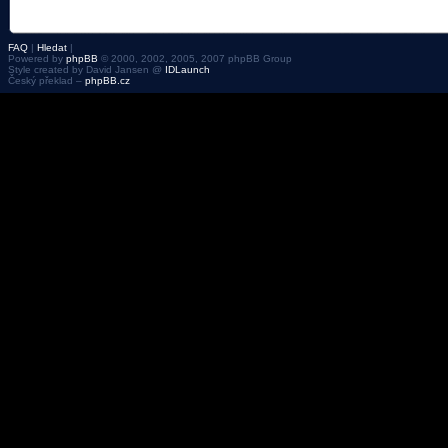
FAQ
|
Hledat
|
Powered by
phpBB
© 2000, 2002, 2005, 2007 phpBB Group
Style created by David Jansen @
IDLaunch
Český překlad –
phpBB.cz