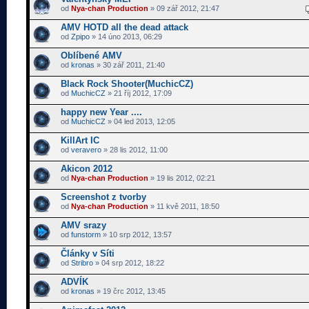
od
Nya-chan Production
» 09 zář 2012, 21:47
AMV HOTD all the dead attack
od
Zpipo
» 14 úno 2013, 06:29
Oblíbené AMV
od
kronas
» 30 zář 2011, 21:40
Black Rock Shooter(MuchicCZ)
od
MuchicCZ
» 21 říj 2012, 17:09
happy new Year ....
od
MuchicCZ
» 04 led 2013, 12:05
KillArt IC
od
veravero
» 28 lis 2012, 11:00
Akicon 2012
od
Nya-chan Production
» 19 lis 2012, 02:21
Screenshot z tvorby
od
Nya-chan Production
» 11 kvě 2011, 18:50
AMV srazy
od
funstorm
» 10 srp 2012, 13:57
Články v Síti
od
Stribro
» 04 srp 2012, 18:22
ADVÍK
od
kronas
» 19 črc 2012, 13:45