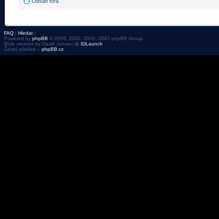
Obsah fóra
FAQ
|
Hledat
|
Powered by
phpBB
© 2000, 2002, 2005, 2007 phpBB Group
Style created by David Jansen @
IDLaunch
Český překlad –
phpBB.cz