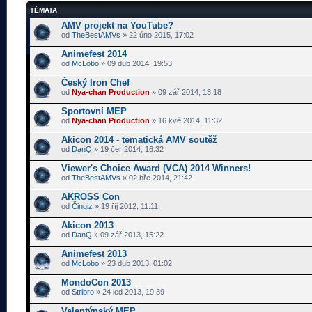
TÉMATA
AMV projekt na YouTube?
od
TheBestAMVs
» 22 úno 2015, 17:02
Animefest 2014
od
McLobo
» 09 dub 2014, 19:53
Český Iron Chef
od
Nya-chan Production
» 09 zář 2014, 13:18
Sportovní MEP
od
Nya-chan Production
» 16 kvě 2014, 11:32
Akicon 2014 - tematická AMV soutěž
od
DanQ
» 19 čer 2014, 16:32
Viewer's Choice Award (VCA) 2014 Winners!
od
TheBestAMVs
» 02 bře 2014, 21:42
AKROSS Con
od
Čingiz
» 19 říj 2012, 11:11
Akicon 2013
od
DanQ
» 09 zář 2013, 15:22
Animefest 2013
od
McLobo
» 23 dub 2013, 01:02
MondoCon 2013
od
Stribro
» 24 led 2013, 19:39
Valentýnský MEP