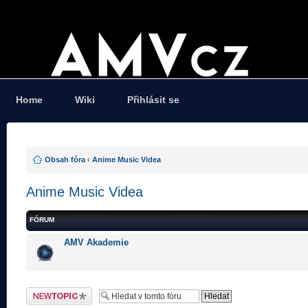
Home
Wiki
Přihlásit se
Obsah fóra
‹
Anime Music Videa
Anime Music Videa
FÓRUM
AMV Akademie
Odeslat nové téma