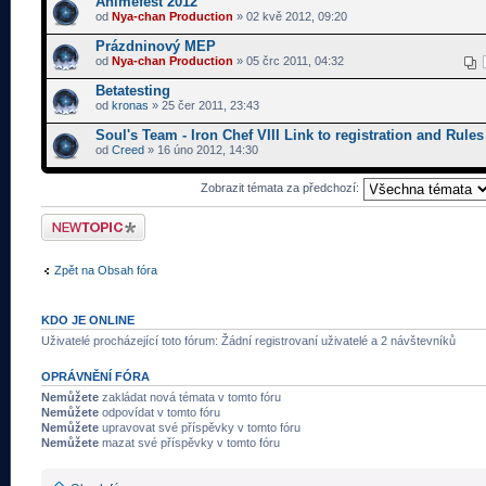
Animefest 2012
od
Nya-chan Production
» 02 kvě 2012, 09:20
Prázdninový MEP
od
Nya-chan Production
» 05 črc 2011, 04:32
Betatesting
od
kronas
» 25 čer 2011, 23:43
Soul's Team - Iron Chef VIII Link to registration and Rules
od
Creed
» 16 úno 2012, 14:30
Zobrazit témata za předchozí:
Odeslat nové téma
Zpět na Obsah fóra
KDO JE ONLINE
Uživatelé procházející toto fórum: Žádní registrovaní uživatelé a 2 návštevníků
OPRÁVNĚNÍ FÓRA
Nemůžete
zakládat nová témata v tomto fóru
Nemůžete
odpovídat v tomto fóru
Nemůžete
upravovat své příspěvky v tomto fóru
Nemůžete
mazat své příspěvky v tomto fóru