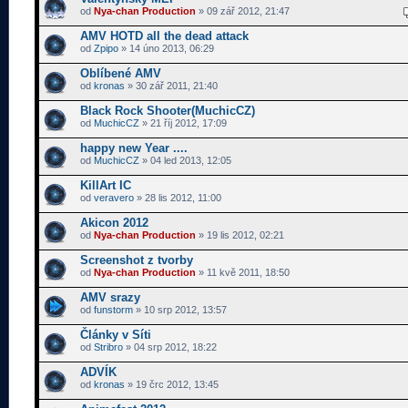
od
Nya-chan Production
» 09 zář 2012, 21:47
AMV HOTD all the dead attack
od
Zpipo
» 14 úno 2013, 06:29
Oblíbené AMV
od
kronas
» 30 zář 2011, 21:40
Black Rock Shooter(MuchicCZ)
od
MuchicCZ
» 21 říj 2012, 17:09
happy new Year ....
od
MuchicCZ
» 04 led 2013, 12:05
KillArt IC
od
veravero
» 28 lis 2012, 11:00
Akicon 2012
od
Nya-chan Production
» 19 lis 2012, 02:21
Screenshot z tvorby
od
Nya-chan Production
» 11 kvě 2011, 18:50
AMV srazy
od
funstorm
» 10 srp 2012, 13:57
Články v Síti
od
Stribro
» 04 srp 2012, 18:22
ADVÍK
od
kronas
» 19 črc 2012, 13:45