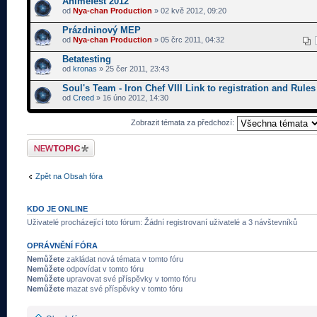
Animefest 2012
od
Nya-chan Production
» 02 kvě 2012, 09:20
Prázdninový MEP
od
Nya-chan Production
» 05 črc 2011, 04:32
Betatesting
od
kronas
» 25 čer 2011, 23:43
Soul's Team - Iron Chef VIII Link to registration and Rules
od
Creed
» 16 úno 2012, 14:30
Zobrazit témata za předchozí:
Odeslat nové téma
Zpět na Obsah fóra
KDO JE ONLINE
Uživatelé procházející toto fórum: Žádní registrovaní uživatelé a 3 návštevníků
OPRÁVNĚNÍ FÓRA
Nemůžete
zakládat nová témata v tomto fóru
Nemůžete
odpovídat v tomto fóru
Nemůžete
upravovat své příspěvky v tomto fóru
Nemůžete
mazat své příspěvky v tomto fóru