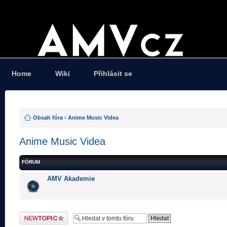
Home
Wiki
Přihlásit se
Obsah fóra
‹
Anime Music Videa
Anime Music Videa
FÓRUM
AMV Akademie
Odeslat nové téma