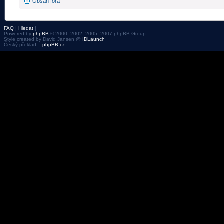
Obsah fóra
FAQ
|
Hledat
|
Powered by
phpBB
© 2000, 2002, 2005, 2007 phpBB Group
Style created by David Jansen @
IDLaunch
Český překlad –
phpBB.cz