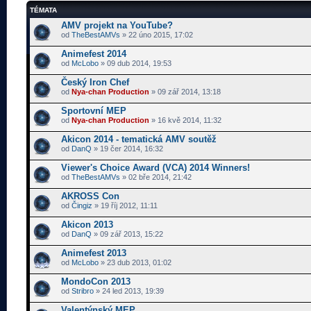
TÉMATA
AMV projekt na YouTube?
od
TheBestAMVs
» 22 úno 2015, 17:02
Animefest 2014
od
McLobo
» 09 dub 2014, 19:53
Český Iron Chef
od
Nya-chan Production
» 09 zář 2014, 13:18
Sportovní MEP
od
Nya-chan Production
» 16 kvě 2014, 11:32
Akicon 2014 - tematická AMV soutěž
od
DanQ
» 19 čer 2014, 16:32
Viewer's Choice Award (VCA) 2014 Winners!
od
TheBestAMVs
» 02 bře 2014, 21:42
AKROSS Con
od
Čingiz
» 19 říj 2012, 11:11
Akicon 2013
od
DanQ
» 09 zář 2013, 15:22
Animefest 2013
od
McLobo
» 23 dub 2013, 01:02
MondoCon 2013
od
Stribro
» 24 led 2013, 19:39
Valentýnský MEP