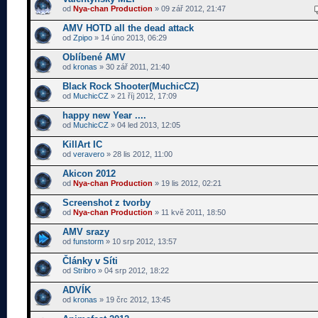
od
Nya-chan Production
» 09 zář 2012, 21:47
AMV HOTD all the dead attack
od
Zpipo
» 14 úno 2013, 06:29
Oblíbené AMV
od
kronas
» 30 zář 2011, 21:40
Black Rock Shooter(MuchicCZ)
od
MuchicCZ
» 21 říj 2012, 17:09
happy new Year ....
od
MuchicCZ
» 04 led 2013, 12:05
KillArt IC
od
veravero
» 28 lis 2012, 11:00
Akicon 2012
od
Nya-chan Production
» 19 lis 2012, 02:21
Screenshot z tvorby
od
Nya-chan Production
» 11 kvě 2011, 18:50
AMV srazy
od
funstorm
» 10 srp 2012, 13:57
Články v Síti
od
Stribro
» 04 srp 2012, 18:22
ADVÍK
od
kronas
» 19 črc 2012, 13:45