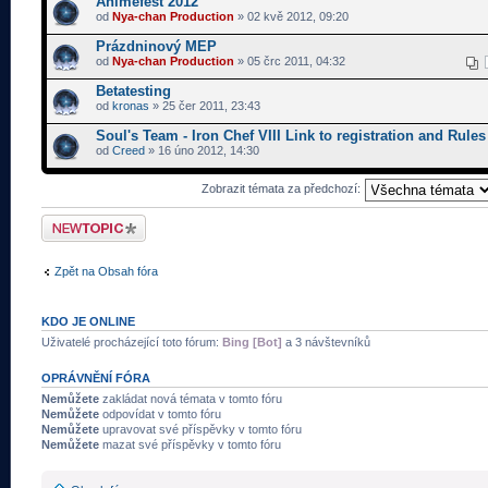
Animefest 2012
od
Nya-chan Production
» 02 kvě 2012, 09:20
Prázdninový MEP
od
Nya-chan Production
» 05 črc 2011, 04:32
Betatesting
od
kronas
» 25 čer 2011, 23:43
Soul's Team - Iron Chef VIII Link to registration and Rules
od
Creed
» 16 úno 2012, 14:30
Zobrazit témata za předchozí:
Odeslat nové téma
Zpět na Obsah fóra
KDO JE ONLINE
Uživatelé procházející toto fórum:
Bing [Bot]
a 3 návštevníků
OPRÁVNĚNÍ FÓRA
Nemůžete
zakládat nová témata v tomto fóru
Nemůžete
odpovídat v tomto fóru
Nemůžete
upravovat své příspěvky v tomto fóru
Nemůžete
mazat své příspěvky v tomto fóru