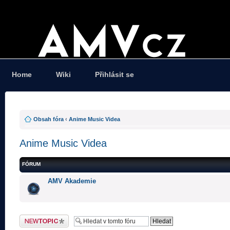
Home
Wiki
Přihlásit se
Obsah fóra
‹
Anime Music Videa
Anime Music Videa
FÓRUM
AMV Akademie
Odeslat nové téma