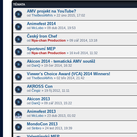
TÉMATA
AMV projekt na YouTube?
od
TheBestAMVs
» 22 úno 2015, 17:02
Animefest 2014
od
McLobo
» 09 dub 2014, 19:53
Český Iron Chef
od
Nya-chan Production
» 09 zář 2014, 13:18
Sportovní MEP
od
Nya-chan Production
» 16 kvě 2014, 11:32
Akicon 2014 - tematická AMV soutěž
od
DanQ
» 19 čer 2014, 16:32
Viewer's Choice Award (VCA) 2014 Winners!
od
TheBestAMVs
» 02 bře 2014, 21:42
AKROSS Con
od
Čingiz
» 19 říj 2012, 11:11
Akicon 2013
od
DanQ
» 09 zář 2013, 15:22
Animefest 2013
od
McLobo
» 23 dub 2013, 01:02
MondoCon 2013
od
Stribro
» 24 led 2013, 19:39
Valentýnský MEP