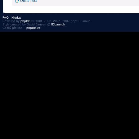
Obsah fóra
FAQ
|
Hledat
|
Powered by
phpBB
© 2000, 2002, 2005, 2007 phpBB Group
Style created by David Jansen @
IDLaunch
Český překlad –
phpBB.cz