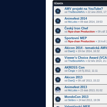
TÉMATA
AMV projekt na YouTube?
od
TheBestAMVs
» 22 úno 2015, 17
Animefest 2014
od
McLobo
» 09 dub 2014, 19:53
Český Iron Chef
od
Nya-chan Production
» 09 zář 
Sportovní MEP
od
Nya-chan Production
» 16 kvě 
Akicon 2014 - tematická AMV
od
DanQ
» 19 čer 2014, 16:32
Viewer's Choice Award (VCA
od
TheBestAMVs
» 02 bře 2014, 21:
AKROSS Con
od
Čingiz
» 19 říj 2012, 11:11
Akicon 2013
od
DanQ
» 09 zář 2013, 15:22
Animefest 2013
od
McLobo
» 23 dub 2013, 01:02
MondoCon 2013
od
Stribro
» 24 led 2013, 19:39
Valentýnský MEP