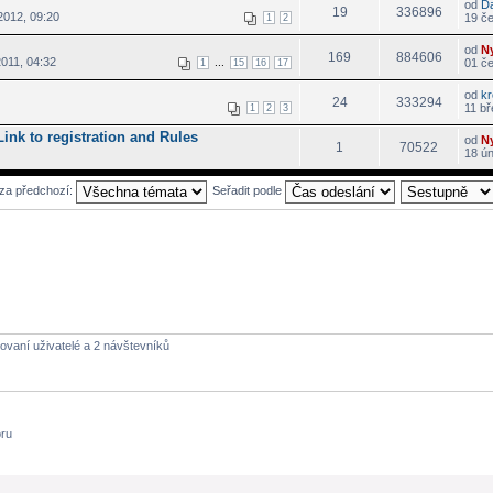
od
D
19
336896
2012, 09:20
19 če
1
2
od
N
169
884606
011, 04:32
...
01 če
1
15
16
17
od
k
24
333294
11 bř
1
2
3
Link to registration and Rules
od
N
1
70522
18 ú
 za předchozí:
Seřadit podle
rovaní uživatelé a 2 návštevníků
óru