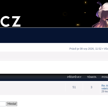
Právě je 08 srp 2026, 11:52 • Vš
PŘÍSPĚVKY
TÉMATA
POSL
Re: A
51
3
videí
29 le