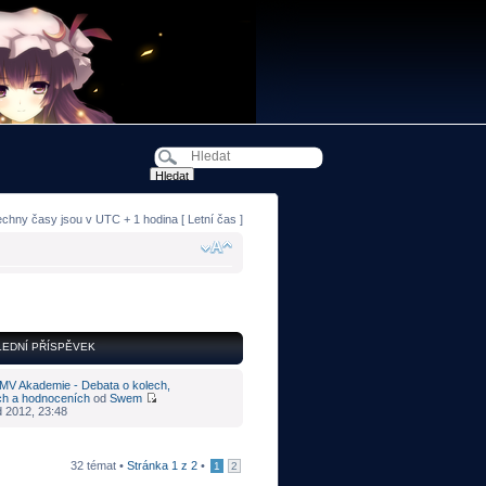
echny časy jsou v UTC + 1 hodina [ Letní čas ]
EDNÍ PŘÍSPĚVEK
MV Akademie - Debata o kolech,
ch a hodnoceních
od
Swem
d 2012, 23:48
32 témat •
Stránka
1
z
2
•
1
2