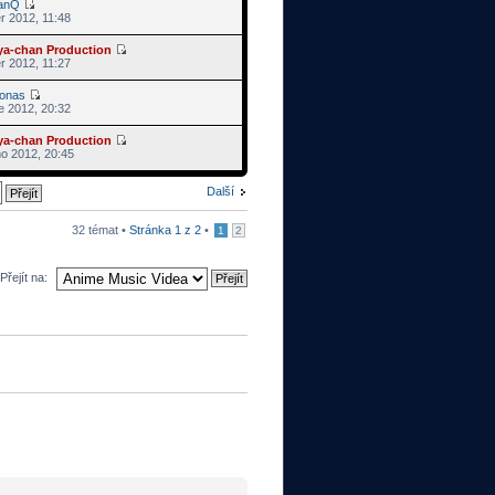
anQ
r 2012, 11:48
ya-chan Production
r 2012, 11:27
ronas
e 2012, 20:32
ya-chan Production
no 2012, 20:45
Další
32 témat •
Stránka
1
z
2
•
1
2
Přejít na: