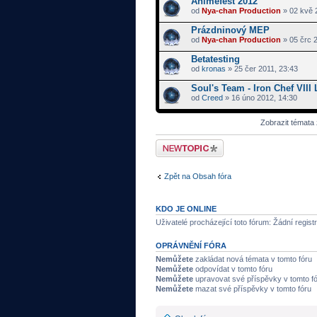
Animefest 2012
od
Nya-chan Production
» 02 kvě 
Prázdninový MEP
od
Nya-chan Production
» 05 črc 2
Betatesting
od
kronas
» 25 čer 2011, 23:43
Soul's Team - Iron Chef VIII 
od
Creed
» 16 úno 2012, 14:30
Zobrazit témata
Odeslat nové téma
Zpět na Obsah fóra
KDO JE ONLINE
Uživatelé procházející toto fórum: Žádní regist
OPRÁVNĚNÍ FÓRA
Nemůžete
zakládat nová témata v tomto fóru
Nemůžete
odpovídat v tomto fóru
Nemůžete
upravovat své příspěvky v tomto f
Nemůžete
mazat své příspěvky v tomto fóru