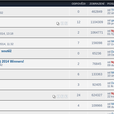
ODPOVĚDI
ZOBRAZENÍ
POSL
od
T
0
462849
:02
22 ú
od
g
12
1104309
09 pr
1
2
od
N
2
1064771
2014, 13:18
01 ří
od
M
7
156098
2014, 11:32
07 čr
 soutěž
od
D
0
65236
19 če
) 2014 Winners!
od
N
2
76845
42
09 d
od
M
6
133363
10 ú
od
D
3
92405
11 li
od
N
24
624327
22 kv
1
2
3
od
M
4
109966
08 d