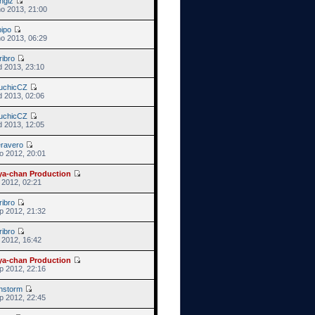
ngiz
no 2013, 21:00
pipo
no 2013, 06:29
ribro
d 2013, 23:10
uchicCZ
d 2013, 02:06
uchicCZ
d 2013, 12:05
eravero
o 2012, 20:01
ya-chan Production
s 2012, 02:21
ribro
p 2012, 21:32
ribro
s 2012, 16:42
ya-chan Production
p 2012, 22:16
unstorm
p 2012, 22:45