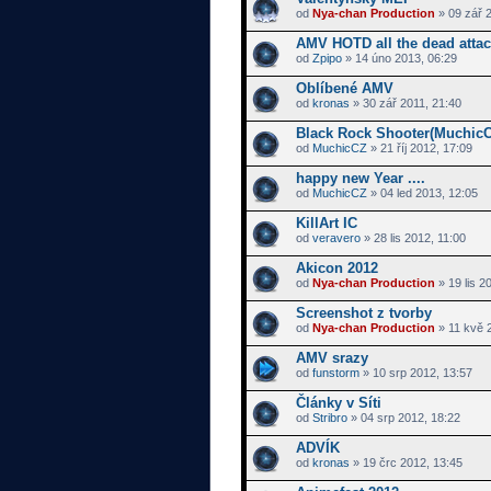
od
Nya-chan Production
» 09 zář 
AMV HOTD all the dead atta
od
Zpipo
» 14 úno 2013, 06:29
Oblíbené AMV
od
kronas
» 30 zář 2011, 21:40
Black Rock Shooter(Muchic
od
MuchicCZ
» 21 říj 2012, 17:09
happy new Year ....
od
MuchicCZ
» 04 led 2013, 12:05
KillArt IC
od
veravero
» 28 lis 2012, 11:00
Akicon 2012
od
Nya-chan Production
» 19 lis 2
Screenshot z tvorby
od
Nya-chan Production
» 11 kvě 
AMV srazy
od
funstorm
» 10 srp 2012, 13:57
Články v Síti
od
Stribro
» 04 srp 2012, 18:22
ADVÍK
od
kronas
» 19 črc 2012, 13:45