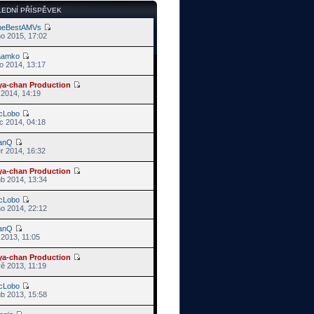
EDNÍ PŘÍSPĚVEK
heBestAMVs
no 2015, 17:02
aamko
o 2014, 13:17
ya-chan Production
j 2014, 14:19
cLobo
c 2014, 04:18
anQ
r 2014, 16:32
ya-chan Production
ub 2014, 13:34
cLobo
no 2014, 22:12
anQ
s 2013, 11:05
ya-chan Production
ě 2013, 11:19
cLobo
ub 2013, 15:58