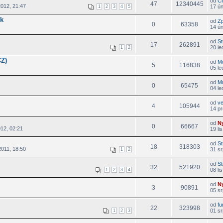
od
Či
47
12340445
2012, 21:47
17 ú
1
2
3
4
5
ck
od
Z
0
63358
14 ú
od
St
17
262891
20 le
1
2
CZ)
od
M
5
116838
05 le
od
M
0
65475
04 le
od
v
4
105944
14 pr
od
N
0
66667
012, 02:21
19 li
od
St
18
318303
2011, 18:50
31 sr
1
2
od
St
32
521920
08 li
1
2
3
4
od
N
3
90891
05 sr
od
f
22
323998
01 sr
1
2
3