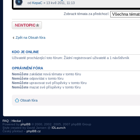
od
KepaC
» 13 kvě 2011, 11:13
Zobrazit témata za předchozí:
Odeslat nové téma
Zpět na Obsah fóra
KDO JE ONLINE
Uživatelé procházející toto fórum: Žádní registrovaní uživatelé a 1 návštěvník
OPRÁVNĚNÍ FÓRA
Nemůžete
zakládat nová témata v tomto fóru
Nemůžete
odpovídat v tomto fóru
Nemůžete
upravovat své příspěvky v tomto fóru
Nemůžete
mazat své příspěvky v tomto fóru
Obsah fóra
FAQ
|
Hledat
|
Powered by
phpBB
© 2000, 2002, 2005, 2007 phpBB Group
Style created by David Jansen @
IDLaunch
Český překlad –
phpBB.cz