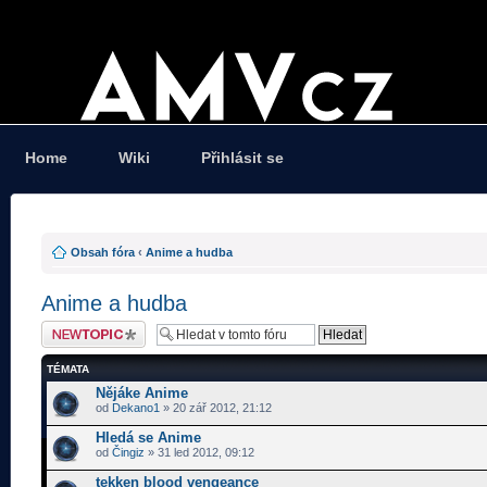
Home
Wiki
Přihlásit se
Obsah fóra
‹
Anime a hudba
Anime a hudba
Odeslat nové téma
TÉMATA
Nějáke Anime
od
Dekano1
» 20 zář 2012, 21:12
Hledá se Anime
od
Čingiz
» 31 led 2012, 09:12
tekken blood vengeance