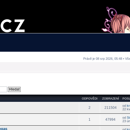
Právě je 08 srp 2026, 05:48 • Vš
ODPOVĚDI
ZOBRAZENÍ
POSL
od
k
2
211504
22 k
od
St
1
47994
23 ú
egas
od
k