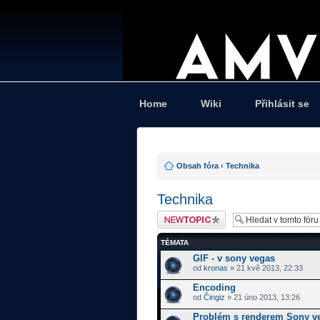
Home
Wiki
Přihlásit se
Obsah fóra
‹
Technika
Technika
Odeslat nové téma
TÉMATA
GIF - v sony vegas
od
kronas
» 21 kvě 2013, 22:33
Encoding
od
Čingiz
» 21 úno 2013, 13:26
Problém s renderem Sony v