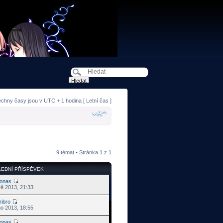
echny časy jsou v UTC + 1 hodina [ Letní čas ]
9 témat • Stránka
1
z
1
EDNÍ PŘÍSPĚVEK
ronas
vě 2013, 21:33
ribro
no 2013, 18:55
ronas