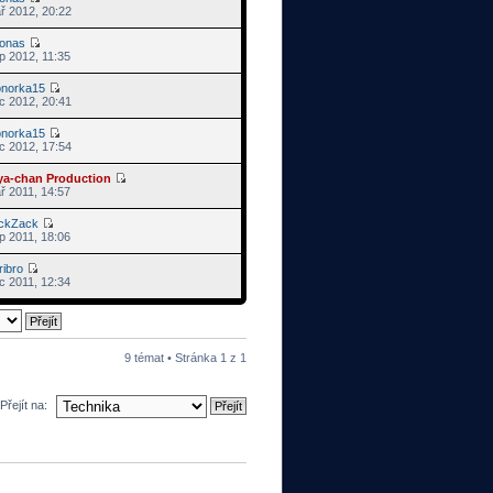
ř 2012, 20:22
ronas
p 2012, 11:35
onorka15
c 2012, 20:41
onorka15
c 2012, 17:54
ya-chan Production
ř 2011, 14:57
ickZack
p 2011, 18:06
ribro
c 2011, 12:34
9 témat • Stránka
1
z
1
Přejít na: