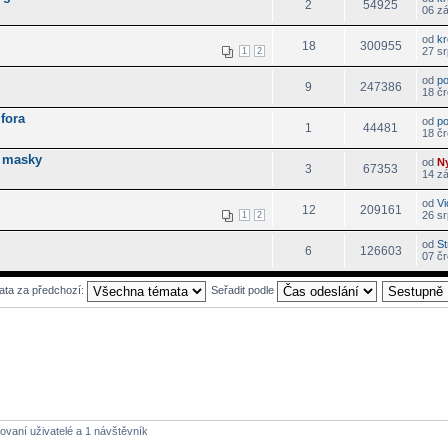
2
54925
06 zá
od
k
18
300955
27 sr
1
2
od
p
9
247386
18 čr
fora
od
p
1
44481
18 čr
a masky
od
N
3
67353
14 zá
od
V
12
209161
26 sr
1
2
od
St
6
126603
07 čr
ata za předchozí:
Seřadit podle
rovaní uživatelé a 1 návštěvník