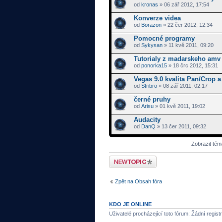
od
kronas
» 06 zář 2012, 17:54
Konverze videa
od
Borazon
» 22 čer 2012, 12:34
Pomocné programy
od
Sykysan
» 11 kvě 2011, 09:20
Tutorialy z madarskeho amv 
od
ponorka15
» 18 črc 2012, 15:31
Vegas 9.0 kvalita Pan/Crop 
od
Stribro
» 08 zář 2011, 02:17
černé pruhy
od
Arisu
» 01 kvě 2011, 19:02
Audacity
od
DanQ
» 13 čer 2011, 09:32
Zobrazit tém
Odeslat nové téma
Zpět na Obsah fóra
KDO JE ONLINE
Uživatelé procházející toto fórum: Žádní regist