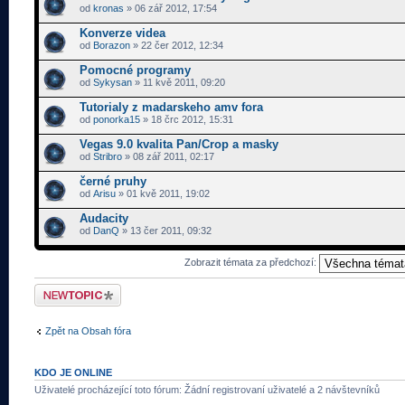
od
kronas
» 06 zář 2012, 17:54
Konverze videa
od
Borazon
» 22 čer 2012, 12:34
Pomocné programy
od
Sykysan
» 11 kvě 2011, 09:20
Tutorialy z madarskeho amv fora
od
ponorka15
» 18 črc 2012, 15:31
Vegas 9.0 kvalita Pan/Crop a masky
od
Stribro
» 08 zář 2011, 02:17
černé pruhy
od
Arisu
» 01 kvě 2011, 19:02
Audacity
od
DanQ
» 13 čer 2011, 09:32
Zobrazit témata za předchozí:
Odeslat nové téma
Zpět na Obsah fóra
KDO JE ONLINE
Uživatelé procházející toto fórum: Žádní registrovaní uživatelé a 2 návštevníků