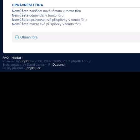
OPRÁVNĚNÍ FÓRA
Nemůžete
zakládat nová témata v tomto fóru
Nemůžete
odpovídat v tomto fóru
Nemůžete
upravovat své příspěvky v tomto fóru
Nemůžete
mazat své příspěvky v tomto fóru
Obsah fóra
FAQ
|
Hledat
|
Powered by
phpBB
© 2000, 2002, 2005, 2007 phpBB Group
Style created by David Jansen @
IDLaunch
Český překlad –
phpBB.cz