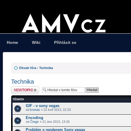
Home
Wiki
Přihlásit se
Obsah fóra
‹
Technika
Technika
Odeslat nové téma
TÉMATA
GIF - v sony vegas
od
kronas
» 21 kvě 2013, 22:33
Encoding
od
Čingiz
» 21 úno 2013, 13:26
Problém s renderem Sony vegas