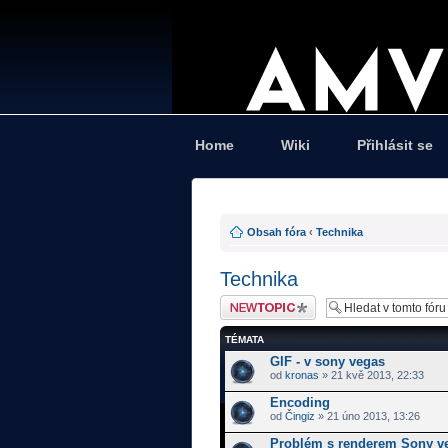
Home
Wiki
Přihlásit se
Obsah fóra
‹
Technika
Technika
Odeslat nové téma
TÉMATA
GIF - v sony vegas
od
kronas
» 21 kvě 2013, 22:33
Encoding
od
Čingiz
» 21 úno 2013, 13:26
Problém s renderem Sony v