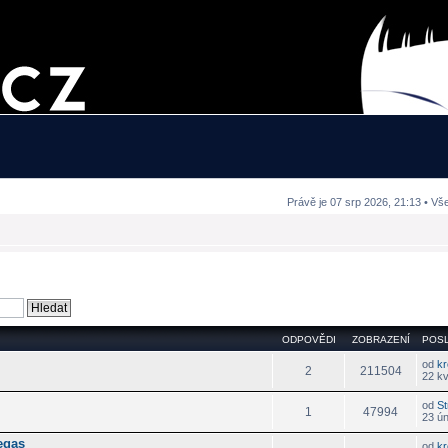
Právě je 07 srp 2026, 21:13 • Vš
ODPOVĚDI
ZOBRAZENÍ
POSL
od
k
2
211504
22 k
od
St
1
47994
23 ú
egas
od
k