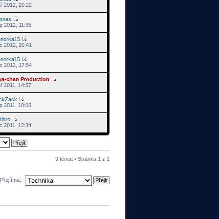
ř 2012, 20:22
ronas
p 2012, 11:35
onorka15
c 2012, 20:41
onorka15
c 2012, 17:54
ya-chan Production
ř 2011, 14:57
ickZack
p 2011, 18:06
ribro
c 2011, 12:34
9 témat • Stránka
1
z
1
Přejít na: