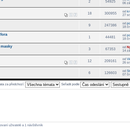
2
54925
06 zá
od
k
18
300955
27 sr
1
2
od
p
9
247386
18 čr
fora
od
p
1
44481
18 čr
a masky
od
N
3
67353
14 zá
od
V
12
209161
26 sr
1
2
od
St
6
126603
07 čr
ata za předchozí:
Seřadit podle
rovaní uživatelé a 1 návštěvník