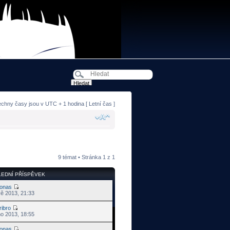
echny časy jsou v UTC + 1 hodina [ Letní čas ]
9 témat • Stránka
1
z
1
EDNÍ PŘÍSPĚVEK
ronas
vě 2013, 21:33
ribro
no 2013, 18:55
ronas