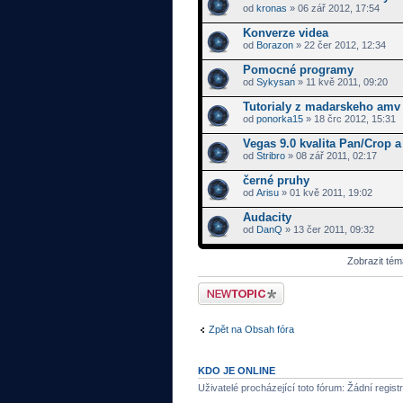
od
kronas
» 06 zář 2012, 17:54
Konverze videa
od
Borazon
» 22 čer 2012, 12:34
Pomocné programy
od
Sykysan
» 11 kvě 2011, 09:20
Tutorialy z madarskeho amv 
od
ponorka15
» 18 črc 2012, 15:31
Vegas 9.0 kvalita Pan/Crop 
od
Stribro
» 08 zář 2011, 02:17
černé pruhy
od
Arisu
» 01 kvě 2011, 19:02
Audacity
od
DanQ
» 13 čer 2011, 09:32
Zobrazit tém
Odeslat nové téma
Zpět na Obsah fóra
KDO JE ONLINE
Uživatelé procházející toto fórum: Žádní regist