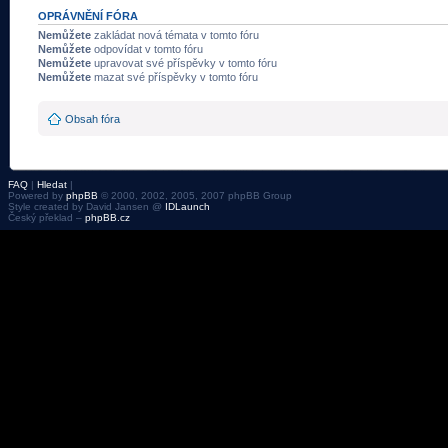
OPRÁVNĚNÍ FÓRA
Nemůžete
zakládat nová témata v tomto fóru
Nemůžete
odpovídat v tomto fóru
Nemůžete
upravovat své příspěvky v tomto fóru
Nemůžete
mazat své příspěvky v tomto fóru
Obsah fóra
FAQ
|
Hledat
|
Powered by
phpBB
© 2000, 2002, 2005, 2007 phpBB Group
Style created by David Jansen @
IDLaunch
Český překlad –
phpBB.cz