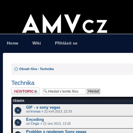
Home
Wiki
Přihlásit se
Obsah fóra
‹
Technika
Technika
Odeslat nové téma
TÉMATA
GIF - v sony vegas
od
kronas
» 21 kvě 2013, 22:33
Encoding
od
Čingiz
» 21 úno 2013, 13:26
Problém s renderem Sony vegas