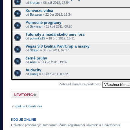
od
kronas
» 06 zář 2012, 17:54
Konverze videa
od
Borazon
» 22 čer 2012, 12:34
Pomocné programy
od
Sykysan
» 11 kvě 2011, 09:20
Tutorialy z madarskeho amv fora
od
ponorka15
» 18 črc 2012, 15:31
Vegas 9.0 kvalita Pan/Crop a masky
od
Stribro
» 08 zář 2011, 02:17
černé pruhy
od
Arisu
» 01 kvě 2011, 19:02
Audacity
od
DanQ
» 13 čer 2011, 09:32
Zobrazit témata za předchozí:
Odeslat nové téma
Zpět na Obsah fóra
KDO JE ONLINE
Uživatelé procházející toto fórum: Žádní registrovaní uživatelé a 1 návštěvník