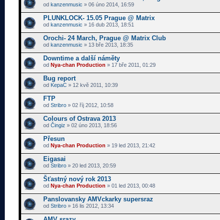
od
kanzenmusic
» 06 úno 2014, 16:59
PLUNKLOCK- 15.05 Prague @ Matrix
od
kanzenmusic
» 16 dub 2013, 18:51
Orochi- 24 March, Prague @ Matrix Club
od
kanzenmusic
» 13 bře 2013, 18:35
Downtime a další náměty
od
Nya-chan Production
» 17 bře 2011, 01:29
Bug report
od
KepaC
» 12 kvě 2011, 10:39
FTP
od
Stribro
» 02 říj 2012, 10:58
Colours of Ostrava 2013
od
Čingiz
» 02 úno 2013, 18:56
Přesun
od
Nya-chan Production
» 19 led 2013, 21:42
Eigasai
od
Stribro
» 20 led 2013, 20:59
Šťastný nový rok 2013
od
Nya-chan Production
» 01 led 2013, 00:48
Panslovansky AMVckarky supersraz
od
Stribro
» 16 lis 2012, 13:34
AMV srazy