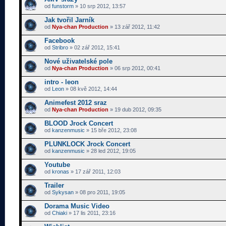
od
funstorm
» 10 srp 2012, 13:57
Jak tvořil Jarník
od
Nya-chan Production
» 13 zář 2012, 11:42
Facebook
od
Stribro
» 02 zář 2012, 15:41
Nové uživatelské pole
od
Nya-chan Production
» 06 srp 2012, 00:41
intro - leon
od
Leon
» 08 kvě 2012, 14:44
Animefest 2012 sraz
od
Nya-chan Production
» 19 dub 2012, 09:35
BLOOD Jrock Concert
od
kanzenmusic
» 15 bře 2012, 23:08
PLUNKLOCK Jrock Concert
od
kanzenmusic
» 28 led 2012, 19:05
Youtube
od
kronas
» 17 zář 2011, 12:03
Trailer
od
Sykysan
» 08 pro 2011, 19:05
Dorama Music Video
od
Chiaki
» 17 lis 2011, 23:16