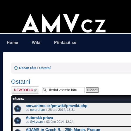
Home
Wiki
Přihlásit se
Obsah fóra
‹
Ostatní
Ostatní
Odeslat nové téma
TÉMATA
amv.anime.cz/pmwiki/pmwiki.php
od
neru-chan
» 28 srp 2014, 13:31
Autorská práva
od
Sykysan
» 03 úno 2014, 12:24
ADAMS in Czech R. - 29th March, Prague