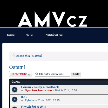
Home
Wiki
Přihlásit se
Obsah fóra
‹
Ostatní
Ostatní
Odeslat nové téma
TÉMATA
Fórum - skiny a feedback
od
Nya-chan Production
» 28 dub 2011, 15:54
IRC
od
Rybicka
» 23 dub 2011, 22:25
Provázání s Wiki