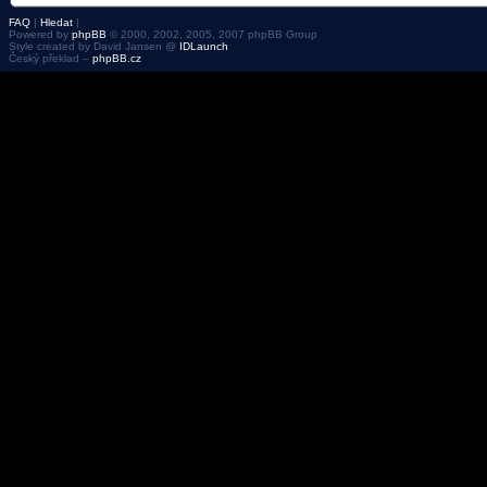
FAQ
|
Hledat
|
Powered by
phpBB
© 2000, 2002, 2005, 2007 phpBB Group
Style created by David Jansen @
IDLaunch
Český překlad –
phpBB.cz