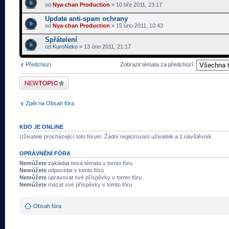
od
Nya-chan Production
» 10 bře 2011, 23:17
Update anti-spam ochrany
od
Nya-chan Production
» 15 úno 2011, 10:43
Spřátelení
od
KuroNeko
» 13 úno 2011, 21:17
Předchozí
Zobrazit témata za předchozí:
Odeslat nové téma
Zpět na Obsah fóra
KDO JE ONLINE
Uživatelé procházející toto fórum: Žádní registrovaní uživatelé a 1 návštěvník
OPRÁVNĚNÍ FÓRA
Nemůžete
zakládat nová témata v tomto fóru
Nemůžete
odpovídat v tomto fóru
Nemůžete
upravovat své příspěvky v tomto fóru
Nemůžete
mazat své příspěvky v tomto fóru
Obsah fóra