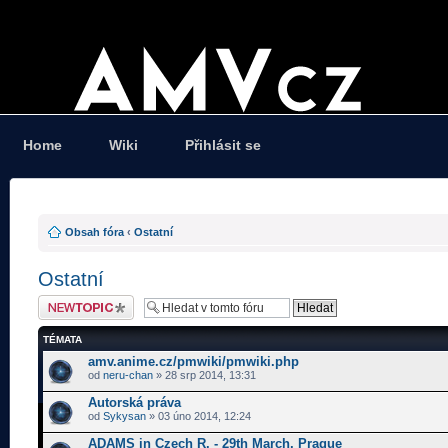
Home
Wiki
Přihlásit se
Obsah fóra
‹
Ostatní
Ostatní
Odeslat nové téma
TÉMATA
amv.anime.cz/pmwiki/pmwiki.php
od
neru-chan
» 28 srp 2014, 13:31
Autorská práva
od
Sykysan
» 03 úno 2014, 12:24
ADAMS in Czech R. - 29th March, Prague