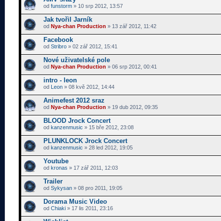
od
funstorm
» 10 srp 2012, 13:57
Jak tvořil Jarník
od
Nya-chan Production
» 13 zář 2012, 11:42
Facebook
od
Stribro
» 02 zář 2012, 15:41
Nové uživatelské pole
od
Nya-chan Production
» 06 srp 2012, 00:41
intro - leon
od
Leon
» 08 kvě 2012, 14:44
Animefest 2012 sraz
od
Nya-chan Production
» 19 dub 2012, 09:35
BLOOD Jrock Concert
od
kanzenmusic
» 15 bře 2012, 23:08
PLUNKLOCK Jrock Concert
od
kanzenmusic
» 28 led 2012, 19:05
Youtube
od
kronas
» 17 zář 2011, 12:03
Trailer
od
Sykysan
» 08 pro 2011, 19:05
Dorama Music Video
od
Chiaki
» 17 lis 2011, 23:16