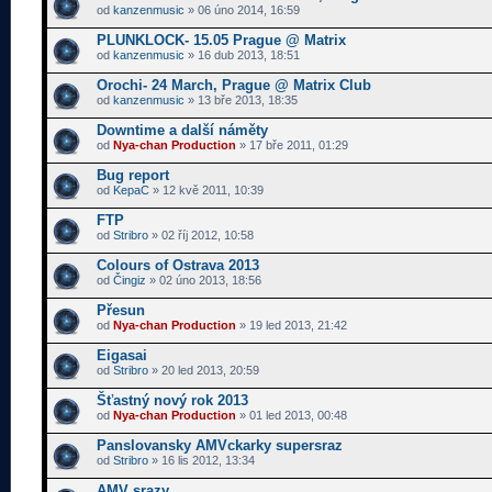
od
kanzenmusic
» 06 úno 2014, 16:59
PLUNKLOCK- 15.05 Prague @ Matrix
od
kanzenmusic
» 16 dub 2013, 18:51
Orochi- 24 March, Prague @ Matrix Club
od
kanzenmusic
» 13 bře 2013, 18:35
Downtime a další náměty
od
Nya-chan Production
» 17 bře 2011, 01:29
Bug report
od
KepaC
» 12 kvě 2011, 10:39
FTP
od
Stribro
» 02 říj 2012, 10:58
Colours of Ostrava 2013
od
Čingiz
» 02 úno 2013, 18:56
Přesun
od
Nya-chan Production
» 19 led 2013, 21:42
Eigasai
od
Stribro
» 20 led 2013, 20:59
Šťastný nový rok 2013
od
Nya-chan Production
» 01 led 2013, 00:48
Panslovansky AMVckarky supersraz
od
Stribro
» 16 lis 2012, 13:34
AMV srazy