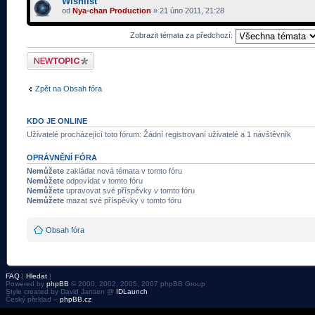
Wishlist
od
Nya-chan Production
» 21 úno 2011, 21:28
Zobrazit témata za předchozí:
Odeslat nové téma
Zpět na Obsah fóra
KDO JE ONLINE
Uživatelé procházející toto fórum: Žádní registrovaní uživatelé a 1 návštěvník
OPRÁVNĚNÍ FÓRA
Nemůžete
zakládat nová témata v tomto fóru
Nemůžete
odpovídat v tomto fóru
Nemůžete
upravovat své příspěvky v tomto fóru
Nemůžete
mazat své příspěvky v tomto fóru
Obsah fóra
FAQ
|
Hledat
|
Powered by
phpBB
© 2000, 2002, 2005, 2007 phpBB Group
Style created by David Jansen @
IDLaunch
Český překlad –
phpBB.cz