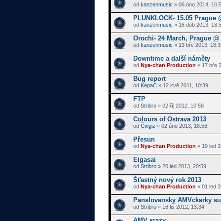
od
kanzenmusic
» 06 úno 2014, 16:
PLUNKLOCK- 15.05 Prague @
od
kanzenmusic
» 16 dub 2013, 18:
Orochi- 24 March, Prague @ 
od
kanzenmusic
» 13 bře 2013, 18:3
Downtime a další náměty
od
Nya-chan Production
» 17 bře 2
Bug report
od
KepaC
» 12 kvě 2011, 10:39
FTP
od
Stribro
» 02 říj 2012, 10:58
Colours of Ostrava 2013
od
Čingiz
» 02 úno 2013, 18:56
Přesun
od
Nya-chan Production
» 19 led 2
Eigasai
od
Stribro
» 20 led 2013, 20:59
Šťastný nový rok 2013
od
Nya-chan Production
» 01 led 2
Panslovansky AMVckarky su
od
Stribro
» 16 lis 2012, 13:34
AMV srazy