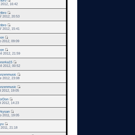
ribro
s 2012, 16:42
ribro
ř 2012, 20:53
ribro
ř 2012, 15:41
eon
p 2012, 09:09
eon
vě 2012, 21:59
onorka15
vě 2012, 00:52
anzenmusic
e 2012, 23:08
anzenmusic
d 2012, 19:05
orDon
d 2012, 14:23
ykysan
o 2011, 19:05
iyu
s 2011, 21:18