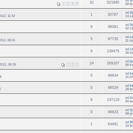
od
St
32
521895
08 li
1
2
3
4
od
St
1
50787
012, 11:42
14 zá
od
St
0
48381
02 zá
od
L
5
97735
2012, 00:41
11 sr
od
L
8
138475
26 k
od
p
24
269207
2012, 09:35
06 k
1
2
3
od
k
0
48934
8
15 bř
od
k
0
48529
5
28 le
od
G
8
137119
04 le
od
S
0
48823
08 pr
od
M
1
54491
18 li