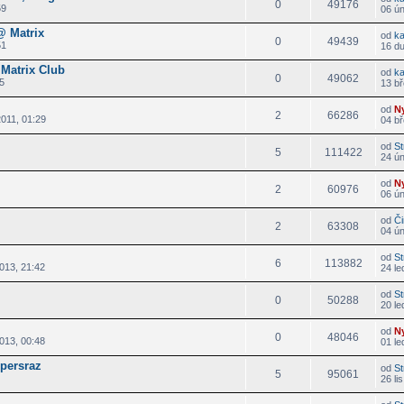
0
49176
59
06 ú
 Matrix
od
k
0
49439
51
16 d
Matrix Club
od
k
0
49062
5
13 bř
od
N
2
66286
011, 01:29
04 bř
od
St
5
111422
24 ú
od
N
2
60976
06 ú
od
Či
2
63308
04 ún
od
St
6
113882
013, 21:42
24 le
od
St
0
50288
20 le
od
N
0
48046
013, 00:48
01 le
persraz
od
St
5
95061
26 li