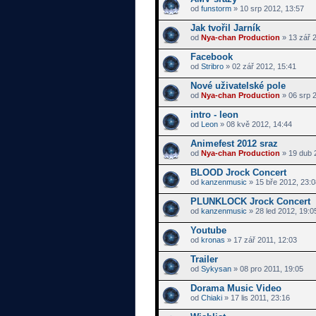
od
funstorm
» 10 srp 2012, 13:57
Jak tvořil Jarník
od
Nya-chan Production
» 13 zář 2
Facebook
od
Stribro
» 02 zář 2012, 15:41
Nové uživatelské pole
od
Nya-chan Production
» 06 srp 
intro - leon
od
Leon
» 08 kvě 2012, 14:44
Animefest 2012 sraz
od
Nya-chan Production
» 19 dub 
BLOOD Jrock Concert
od
kanzenmusic
» 15 bře 2012, 23:0
PLUNKLOCK Jrock Concert
od
kanzenmusic
» 28 led 2012, 19:0
Youtube
od
kronas
» 17 zář 2011, 12:03
Trailer
od
Sykysan
» 08 pro 2011, 19:05
Dorama Music Video
od
Chiaki
» 17 lis 2011, 23:16