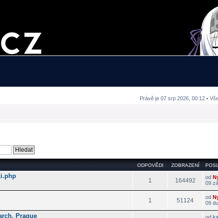
Právě je 07 srp 2026, 00:12 • Vš
ODPOVĚDI
ZOBRAZENÍ
POSL
i.php
od
N
1
164492
09 zá
od
N
1
51124
09 d
arch, Prague
od
k