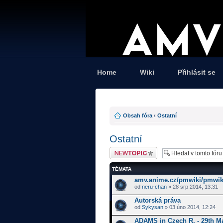
Home
Wiki
Přihlásit se
Obsah fóra
‹
Ostatní
Ostatní
Odeslat nové téma
TÉMATA
amv.anime.cz/pmwiki/pmwik
od
neru-chan
» 28 srp 2014, 13:31
Autorská práva
od
Sykysan
» 03 úno 2014, 12:24
ADAMS in Czech R. - 29th M