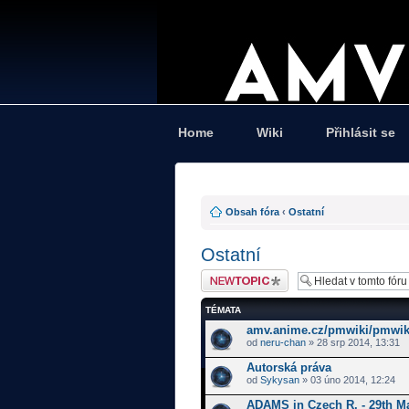
Home
Wiki
Přihlásit se
Obsah fóra
‹
Ostatní
Ostatní
Odeslat nové téma
TÉMATA
amv.anime.cz/pmwiki/pmwik
od
neru-chan
» 28 srp 2014, 13:31
Autorská práva
od
Sykysan
» 03 úno 2014, 12:24
ADAMS in Czech R. - 29th M