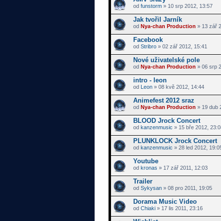
od
funstorm
» 10 srp 2012, 13:57
Jak tvořil Jarník
od
Nya-chan Production
» 13 zář 2
Facebook
od
Stribro
» 02 zář 2012, 15:41
Nové uživatelské pole
od
Nya-chan Production
» 06 srp 
intro - leon
od
Leon
» 08 kvě 2012, 14:44
Animefest 2012 sraz
od
Nya-chan Production
» 19 dub 
BLOOD Jrock Concert
od
kanzenmusic
» 15 bře 2012, 23:0
PLUNKLOCK Jrock Concert
od
kanzenmusic
» 28 led 2012, 19:0
Youtube
od
kronas
» 17 zář 2011, 12:03
Trailer
od
Sykysan
» 08 pro 2011, 19:05
Dorama Music Video
od
Chiaki
» 17 lis 2011, 23:16