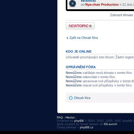
Wishlist
od
Nya-chan Production
» 21 úno 
Zobrazit témata
Odeslat nové téma
Zpět na Obsah fóra
KDO JE ONLINE
Uživatelé procházející toto fórum: Žádní regist
OPRÁVNĚNÍ FÓRA
Nemůžete
zakládat nová témata v tomto fóru
Nemůžete
odpovídat v tomto fóru
Nemůžete
upravovat své příspěvky v tomto f
Nemůžete
mazat své příspěvky v tomto fóru
Obsah fóra
FAQ
|
Hledat
|
Powered by
phpBB
© 2000, 2002, 2005, 2007 phpBB 
Style created by David Jansen @
IDLaunch
Český překlad –
phpBB.cz