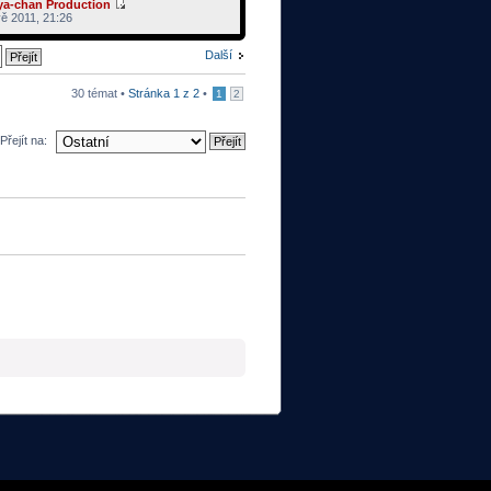
ya-chan Production
ě 2011, 21:26
Další
30 témat •
Stránka
1
z
2
•
1
2
Přejít na: