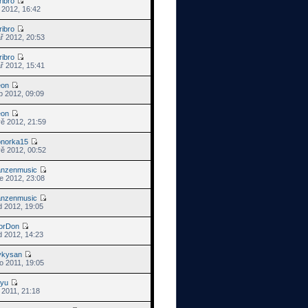
ribro
s 2012, 16:42
ribro
ř 2012, 20:53
ribro
ř 2012, 15:41
eon
p 2012, 09:09
eon
vě 2012, 21:59
onorka15
vě 2012, 00:52
anzenmusic
e 2012, 23:08
anzenmusic
d 2012, 19:05
orDon
d 2012, 14:23
ykysan
o 2011, 19:05
iyu
s 2011, 21:18