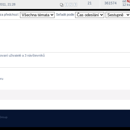
od
N
21
361574
2011, 21:28
12 kv
1
2
3
 za předchozí:
Seřadit podle
rovaní uživatelé a 3 návštevníků
óru
Group