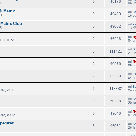
0
49176
59
06 ú
 Matrix
od
k
0
49439
51
16 d
Matrix Club
od
k
0
49062
5
13 bř
od
N
2
66286
011, 01:29
04 bř
od
St
5
111421
24 ú
od
N
2
60976
06 ú
od
Či
2
63308
04 ún
od
St
6
113882
013, 21:42
24 le
od
St
0
50288
20 le
od
N
0
48046
013, 00:48
01 le
persraz
od
St
5
95061
26 li