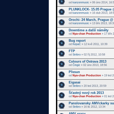
od
kanzenmusic
» 06 úno 2014, 16:
PLUNKLOCK- 15.05 Prague @
od
kanzenmusic
» 16 dub 2013, 18:
Orochi- 24 March, Prague @ 
od
kanzenmusic
» 13 bře 2013, 18:3
Downtime a další náměty
od
Nya-chan Production
» 17 bře 2
Bug report
od
KepaC
» 12 kvě 2011, 10:39
FTP
od
Stribro
» 02 říj 2012, 10:58
Colours of Ostrava 2013
od
Čingiz
» 02 úno 2013, 18:56
Přesun
od
Nya-chan Production
» 19 led 2
Eigasai
od
Stribro
» 20 led 2013, 20:59
Šťastný nový rok 2013
od
Nya-chan Production
» 01 led 2
Panslovansky AMVckarky su
od
Stribro
» 16 lis 2012, 13:34
AMV srazy