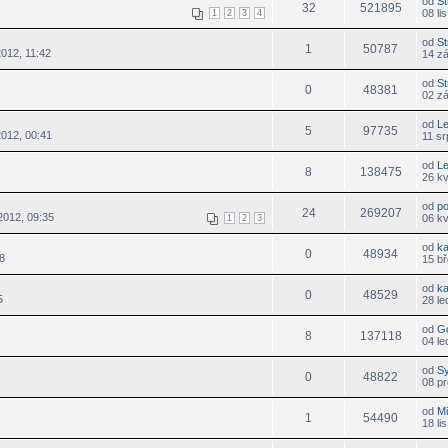
od
St
32
521895
08 li
1
2
3
4
od
St
1
50787
012, 11:42
14 zá
od
St
0
48381
02 zá
od
L
5
97735
2012, 00:41
11 sr
od
L
8
138475
26 k
od
p
24
269207
2012, 09:35
06 k
1
2
3
od
k
0
48934
8
15 bř
od
k
0
48529
5
28 le
od
G
8
137118
04 le
od
S
0
48822
08 pr
od
M
1
54490
18 li