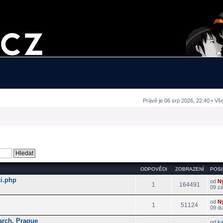
Právě je 06 srp 2026, 22:40 • Vš
ODPOVĚDI
ZOBRAZENÍ
POSL
i.php
od
N
1
164491
09 zá
od
N
1
51124
09 d
arch, Prague
od
k