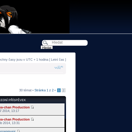
echny časy jsou v UTC + 1 hodina [ Letní čas ]
30 témat •
Stránka
1
z
2
•
1
2
EDNÍ PŘÍSPĚVEK
ya-chan Production
ř 2014, 13:17
ya-chan Production
ub 2014, 13:31
anzenmusic