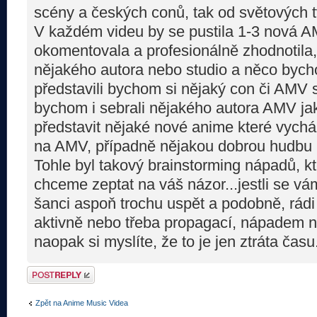
scény a českých conů, tak od světových t
V každém videu by se pustila 1-3 nová A
okomentovala a profesionálně zhodnotila
nějakého autora nebo studio a něco bycho
představili bychom si nějaký con či AMV 
bychom i sebrali nějakého autora AMV ja
představit nějaké nové anime které vych
na AMV, případně nějakou dobrou hudbu 
Tohle byl takový brainstorming nápadů, kt
chceme zeptat na váš názor...jestli se vám 
šanci aspoň trochu uspět a podobně, rádi
aktivně nebo třeba propagací, nápadem 
naopak si myslíte, že to je jen ztráta čas
Odeslat odpověď
Zpět na Anime Music Videa