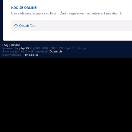
KDO JE ONLINE
Uživatelé procházející toto fórum: Žádní registrovaní uživatelé a 1 návštěvník
Obsah fóra
FAQ
|
Hledat
|
Powered by
phpBB
© 2000, 2002, 2005, 2007 phpBB Group
Style created by David Jansen @
IDLaunch
Český překlad –
phpBB.cz