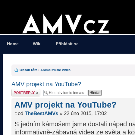
Home
Wiki
Přihlásit se
Obsah fóra
‹
Anime Music Videa
AMV projekt na YouTube?
Odeslat odpověď
AMV projekt na YouTube?
od
TheBestAMVs
» 22 úno 2015, 17:02
S jedním kámošem jsme dostali nápad na 
informativně-zábavná videa ze světa a k