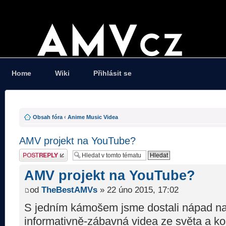
Home
Wiki
Přihlásit se
Obsah fóra
‹
Anime Music Videa
AMV projekt na YouTube?
Odeslat odpověď
AMV projekt na YouTube?
od
TheBestAMVs
» 22 úno 2015, 17:02
S jedním kámošem jsme dostali nápad na 
informativně-zábavná videa ze světa a k