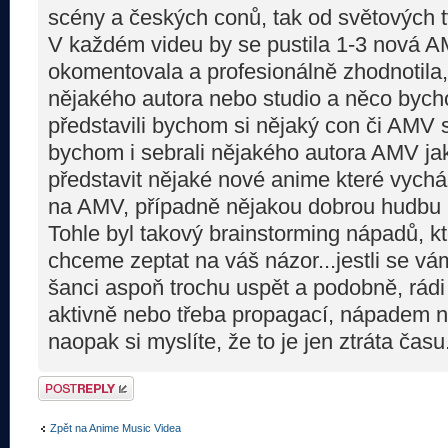
scény a českých conů, tak od světových t
V každém videu by se pustila 1-3 nová A
okomentovala a profesionálně zhodnotila
nějakého autora nebo studio a něco bycho
představili bychom si nějaký con či AMV 
bychom i sebrali nějakého autora AMV ja
představit nějaké nové anime které vych
na AMV, případně nějakou dobrou hudbu 
Tohle byl takový brainstorming nápadů, kt
chceme zeptat na váš názor...jestli se vám 
šanci aspoň trochu uspět a podobně, rádi
aktivně nebo třeba propagací, nápadem 
naopak si myslíte, že to je jen ztráta čas
Odeslat odpověď
Zpět na Anime Music Videa