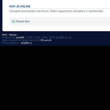
KDO JE ONLINE
Uživatelé procházející toto fórum: Žádní registrovaní uživatelé a 2 návštevníků
Obsah fóra
FAQ
|
Hledat
|
Powered by
phpBB
© 2000, 2002, 2005, 2007 phpBB Group
Style created by David Jansen @
IDLaunch
Český překlad –
phpBB.cz